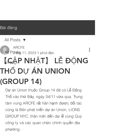
Bài đăng
All Posts
ARCFE
All Posts
7 thg 11, 2023
1 phút đọc
【CẬP NHẬT】 LỄ ĐỘNG
tin tức
THỔ DỰ ÁN UNION
(GROUP 14)
Dự án Union thuộc Group 14 đã có Lễ Động 
Thổ vào thứ Bảy, ngày 04/11 vừa qua. Trung 
tâm vùng ARCFE rất hân hạnh được đối tác 
cũng là Bên phát triển dự án Union, LIONS 
GROUP NYC, thân mời đến dự lễ cùng Quý 
công ty và các quan chức chính quyền địa 
phương.  