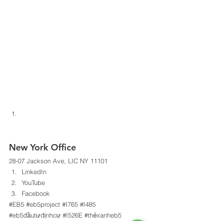
New York Office 
28-07 Jackson Ave, LIC NY 11101 
LinkedIn
YouTube
Facebook
#EB5
#eb5project
#I765
#I485
#eb5đầutưđịnhcư
#I526E
#thẻxanheb5