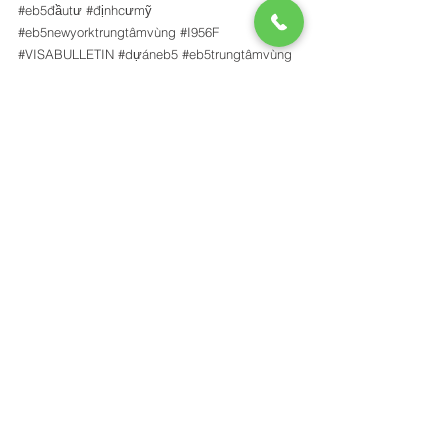
#eb5đầutư
#địnhcưmỹ
#eb5newyorktrungtâmvùng
#I956F
#VISABULLETIN
#dựáneb5
#eb5trungtâmvùng
#đầutưđịnhcư
#greencard
#ARCFE
#eb5newyork
#USCIS
#thẻxanhđầutư
tin tức
Xem tất cả
Bài đăng gần đây
Get in touch