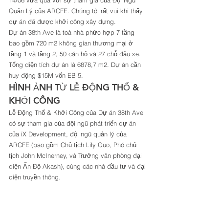
14/06 vừa qua với sự tham gia của Đội Ngũ 
Quản Lý của ARCFE. Chúng tôi rất vui khi thấy 
dự án đã được khởi công xây dựng. 
Dự án 38th Ave là toà nhà phức hợp 7 tầng 
bao gồm 720 m2 không gian thương mại ở 
tầng 1 và tầng 2, 50 căn hộ và 27 chỗ đậu xe. 
Tổng diện tích dự án là 6878,7 m2. Dự án cần 
huy động $15M vốn EB-5.         
HÌNH ẢNH TỪ LỄ ĐỘNG THỔ & 
KHỞI CÔNG 
Lễ Động Thổ & Khởi Công của Dự án 38th Ave 
có sự tham gia của đội ngũ phát triển dự án 
của iX Development, đội ngũ quản lý của 
ARCFE (bao gồm Chủ tịch Lily Guo, Phó chủ 
tịch John McInerney, và Trưởng văn phòng đại 
diện Ấn Độ Akash), cùng các nhà đầu tư và đại 
diện truyền thông.  