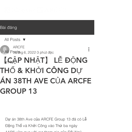
Bài đăng
All Posts
ARCFE
All Posts
16 thg 6, 2022
3 phút đọc
【CẬP NHẬT】 LỄ ĐỘNG
tin tức
THỔ & KHỞI CÔNG DỰ
ÁN 38TH AVE CỦA ARCFE
GROUP 13
Dự án 38th Ave của ARCFE Group 13 đã có Lễ 
Động Thổ và Khởi Công vào Thứ ba ngày 