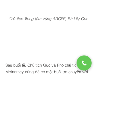
Chủ tịch Trung tâm vùng ARCFE, Bà Lily Guo
Sau buổi lễ, Chủ tịch Guo và Phó chủ tịch 
McInerney cũng đã có một buổi trò chuyện với 
Ông Nikolov về tiến độ dự kiến của Dự án 38th 
Ave, cũng như cập nhật tiến độ của đội ngũ 
ARCFE về việc mang dự án đến các nhà đầu 
tư thông qua các quan hệ đối tác với các bên 
đại lý tư vấn định cư tại nước ngoài.   
ARCFE GROUP 13 ĐANG HUY 