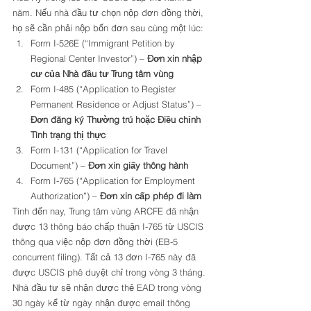
năm. Nếu nhà đầu tư chọn nộp đơn đồng thời, 
họ sẽ cần phải nộp bốn đơn sau cùng một lúc: 
Form I-526E (“Immigrant Petition by 
Regional Center Investor”) – 
Đơn xin nhập 
cư của Nhà đầu tư Trung tâm vùng
Form I-485 (“Application to Register 
Permanent Residence or Adjust Status”) – 
Đơn đăng ký Thường trú hoặc Điều chỉnh 
Tình trạng thị thực
Form I-131 (“Application for Travel 
Document”) – 
Đơn xin giấy thông hành
Form I-765 (“Application for Employment 
Authorization”) – 
Đơn xin cấp phép đi làm
Tính đến nay, Trung tâm vùng ARCFE đã nhận 
được 13 thông báo chấp thuận I-765 từ USCIS 
thông qua việc nộp đơn đồng thời (EB-5 
concurrent filing). Tất cả 13 đơn I-765 này đã 
được USCIS phê duyệt chỉ trong vòng 3 tháng. 
Nhà đầu tư sẽ nhận được thẻ EAD trong vòng 
30 ngày kể từ ngày nhận được email thông 