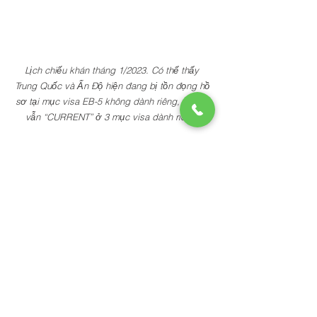
Lịch chiếu khán tháng 1/2023. Có thể thấy 
Trung Quốc và Ấn Độ hiện đang bị tồn đọng hồ 
sơ tại mục visa EB-5 không dành riêng, nhưng 
vẫn “CURRENT” ở 3 mục visa dành riêng. 
Dự án Group 14 đủ điều kiện cho 
mục 10% visa dành riêng cho khu 
vực tỷ lệ thất nghiệp cao 
Group 14 bao gồm 2 dự án phát triển bất động 
sản toạ lạc tại vị trí đắc địa tại trung tâm tài 
chính số 1 thế giới – Thành Phố New York. Cả 
hai dự án đều đủ tiêu chuẩn TEA, mang vốn 
đầu tư tối thiểu xuống $800,000 USD. Group 14 
cũng đủ điều kiện cho mục 10% visa dành 
riêng cho khu vực có tỷ lệ thất nghiệp cao. Cả 
hai dự án đều có phương án hoàn vốn rõ ràng, 