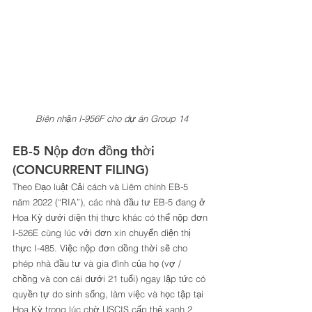
Biên nhận I-956F cho dự án Group 14
EB-5 Nộp đơn đồng thời 
(CONCURRENT FILING) 
Theo Đạo luật Cải cách và Liêm chính EB-5 
năm 2022 (“RIA”), các nhà đầu tư EB-5 đang ở 
Hoa Kỳ dưới diện thị thực khác có thể nộp đơn 
I-526E cùng lúc với đơn xin chuyển diện thị 
thực I-485. Việc nộp đơn dồng thời sẽ cho 
phép nhà đầu tư và gia đình của họ (vợ / 
chồng và con cái dưới 21 tuổi) ngay lập tức có 
quyền tự do sinh sống, làm việc và học tập tại 
Hoa Kỳ trong lúc chờ USCIS cấp thẻ xanh 2 