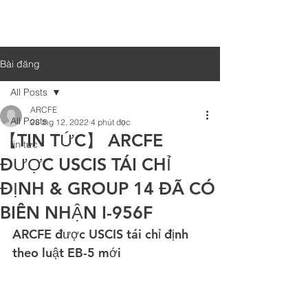
Bài đăng
All Posts
ARCFE
All Posts
28 thg 12, 2022
4 phút đọc
【TIN TỨC】 ARCFE
tin tức
ĐƯỢC USCIS TÁI CHỈ
ĐỊNH & GROUP 14 ĐÃ CÓ
BIÊN NHẬN I-956F
ARCFE được USCIS tái chỉ định 
theo luật EB-5 mới 