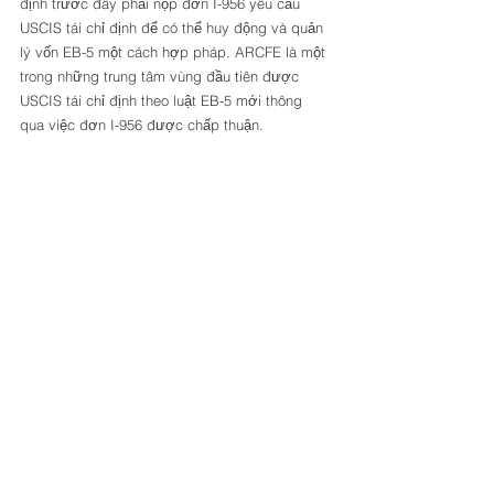
định trước đây phải nộp đơn I-956 yêu cầu 
USCIS tái chỉ định để có thể huy động và quản 
lý vốn EB-5 một cách hợp pháp. ARCFE là một 
trong những trung tâm vùng đầu tiên được 
USCIS tái chỉ định theo luật EB-5 mới thông 
qua việc đơn I-956 được chấp thuận.  