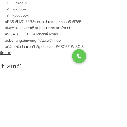
LinkedIn
YouTube
Facebook
#EB5
#NVC
#EB5visa
#chươngtrìnheb5
#I765
#I485
#địnhcưmỹ
#địnhcưeb5
#thẻxanh
#VISABULLETIN
#lịchchiếukhán
#eb5trungtâmvùng
#đầutưđịnhcư
#đầutưđịnhcưeb5
#greencard
#ARCFE
#USCIS
tin tức
Xem tất cả
Bài đăng gần đây