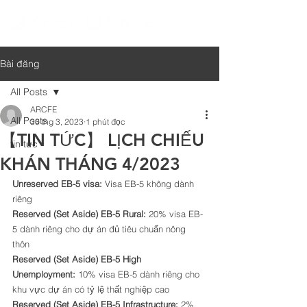
Bài đăng
All Posts
ARCFE
All Posts
30 thg 3, 2023
1 phút đọc
【TIN TỨC】 LỊCH CHIẾU
tin tức
KHÁN THÁNG 4/2023
Unreserved EB-5 visa: 
Visa EB-5 không dành 
riêng 
Reserved (Set Aside) EB-5 Rural: 
20% visa EB-
5 dành riêng cho dự án đủ tiêu chuẩn nông 
thôn 
Reserved (Set Aside) EB-5 High 
Unemployment: 
10% visa EB-5 dành riêng cho 
khu vực dự án có tỷ lệ thất nghiệp cao 
Reserved (Set Aside) EB-5 Infrastructure: 
2% 