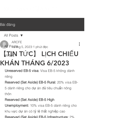
Bài đăng
All Posts
ARCFE
All Posts
12 thg 5, 2023
1 phút đọc
【TIN TỨC】 LỊCH CHIẾU
tin tức
KHÁN THÁNG 6/2023
Unreserved EB-5 visa: 
Visa EB-5 không dành 
riêng 
Reserved (Set Aside) EB-5 Rural: 
20% visa EB-
5 dành riêng cho dự án đủ tiêu chuẩn nông 
thôn 
Reserved (Set Aside) EB-5 High 
Unemployment: 
10% visa EB-5 dành riêng cho 
khu vực dự án có tỷ lệ thất nghiệp cao 
Reserved (Set Aside) EB-5 Infrastructure: 
2% 