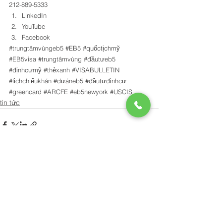
212-889-5333 
LinkedIn
YouTube
Facebook
#trungtâmvùngeb5
#EB5
#quốctịchmỹ
#EB5visa
#trungtâmvùng
#đầutưeb5
#địnhcưmỹ
#thẻxanh
#VISABULLETIN
#lịchchiếukhán
#dựáneb5
#đầutưđịnhcư
#greencard
#ARCFE
#eb5newyork
#USCIS
tin tức
Xem tất cả
Bài đăng gần đây