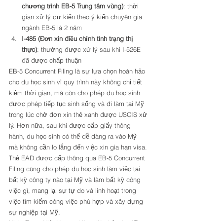
chương trình EB-5 Trung tâm vùng)
: thời 
gian xử lý dự kiến theo ý kiến chuyên gia 
ngành EB-5 là 2 năm
I-485 (Đơn xin điều chỉnh tình trạng thị 
thực)
: thường được xử lý sau khi I-526E 
đã được chấp thuận 
EB-5 Concurrent Filing là sự lựa chọn hoàn hảo 
cho du học sinh vì quy trình này không chỉ tiết 
kiệm thời gian, mà còn cho phép du học sinh 
được phép tiếp tục sinh sống và đi làm tại Mỹ 
trong lúc chờ đơn xin thẻ xanh được USCIS xử 
lý. Hơn nữa, sau khi được cấp giấy thông 
hành, du học sinh có thể dễ dàng ra vào Mỹ 
mà không cần lo lắng đến việc xin gia hạn visa. 
Thẻ EAD được cấp thông qua EB-5 Concurrent 
Filing cũng cho phép du học sinh làm việc tại 
bất kỳ công ty nào tại Mỹ và làm bất kỳ công 
việc gì, mang lại sự tự do và linh hoạt trong 
việc tìm kiếm công việc phù hợp và xây dựng 
sự nghiệp tại Mỹ. 