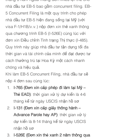
nhà đầu tư EB-5 bao gồm concurrent filing. EB-
5 Concurrent Filing là một quy trình cho phép 
nhà đầu tư EB-5 hiện đang sống tại Mỹ (với 
visa F-1/H1B/v.v.) nộp đơn xin thẻ xanh thông 
qua chương trình EB-5 (I-526E) cùng lúc với 
đơn xin Điều chỉnh Tình trạng Thị thực (I-485). 
Quy trình này giúp nhà đầu tư tận dụng tối đa 
thời gian và tài chính của mình để đạt được tư 
cách thường trú tại Hoa Kỳ một cách nhanh 
chóng và hiệu quả. 
Khi làm EB-5 Concurrent Filing, nhà đầu tư sẽ 
nộp 4 đơn sau cùng lúc: 
I-765 (Đơn xin cấp phép đi làm tại Mỹ – 
Thẻ EAD)
: thời gian xử lý dự kiến là 4-6 
tháng kể từ ngày USCIS nhận hồ sơ
I-131 (Đơn xin cấp giấy thông hành – 
Advance Parole hay AP)
: thời gian xử lý 
dự kiến là 8-14 tháng kể từ ngày USCIS 
nhận hồ sơ
I-526E (Đơn xin thẻ xanh 2 năm thông qua 