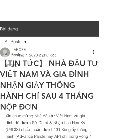
Bài đăng
All Posts
ARCFE
All Posts
11 thg 7, 2023
2 phút đọc
【TIN TỨC】 NHÀ ĐẦU TƯ
tin tức
VIỆT NAM VÀ GIA ĐÌNH
NHẬN GIẤY THÔNG
HÀNH CHỈ SAU 4 THÁNG
NỘP ĐƠN
Xin chúc mừng Nhà đầu tư Việt Nam và gia 
đình đã được Sở Di trú & Nhập tịch Hoa Kỳ 
(USCIS) chấp thuận đơn I-131 Xin giấy thông 
hành (Advance Parole hay AP) chỉ trong vòng 4 