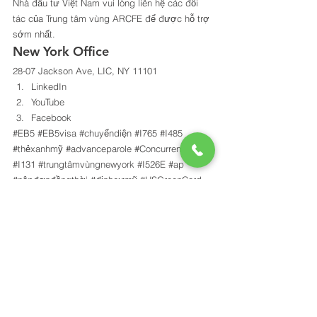
Nhà đầu tư Việt Nam vui lòng liên hệ các đối 
tác của Trung tâm vùng ARCFE để được hỗ trợ 
sớm nhất. 
New York Office 
28-07 Jackson Ave, LIC, NY 11101 
LinkedIn
YouTube
Facebook
#EB5
#EB5visa
#chuyểndiện
#I765
#I485
#thẻxanhmỹ
#advanceparole
#ConcurrentFiling
#I131
#trungtâmvùngnewyork
#I526E
#ap
#nộpđơnđồngthời
#địnhcưmỹ
#USGreenCard
#thẻxanh
#AOS
#eb5greencard
#EB5CONCURRENTFILING
#eb5trungtâmvùng
#adjustmentofstatus
#đầutưđịnhcư
#GIẤYTHÔNGHÀNH
#đầutưđịnhcưeb5
#greencard
#ARCFE
#eb5newyork
#USCIS
tin tức