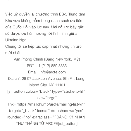
Việc uỷ quyền lại chương trình EB-5 Trung tâm 
Khu vực không nằm trong danh sách ưu tiên 
của Quốc Hội vào lúc này. Mọi nỗ lực bây giờ 
sẽ được ưu tiên hướng tới tình hình giữa 
Ukraine-Nga. 
Chúng tôi sẽ tiếp tục cập nhật những tin tức 
mới nhất. 
Văn Phòng Chính (Bang New York, Mỹ)
SĐT: +1 (212) 889-5333
Email: info@arcfe.com
Địa chỉ: 28-07 Jackson Avenue, 8th Fl., Long 
Island City, NY 11101
[sf_button colour=”black” type=”stroke-to-fill” 
size=”large” 
link=”https://mailchi.mp/arcfe/mailing-list-vn” 
target=”_blank” icon=”” dropshadow=”yes” 
rounded=”no” extraclass=””]ĐĂNG KÝ NHẬN 
THƯ THÁNG TỪ ARCFE[/sf_button]