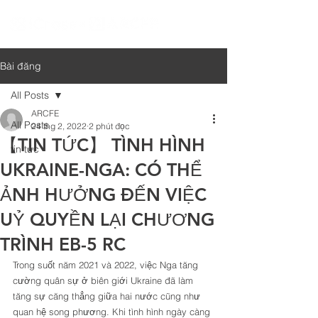
Bài đăng
All Posts
ARCFE
All Posts
24 thg 2, 2022
2 phút đọc
【TIN TỨC】 TÌNH HÌNH
tin tức
UKRAINE-NGA: CÓ THỂ
ẢNH HƯỞNG ĐẾN VIỆC
UỶ QUYỀN LẠI CHƯƠNG
TRÌNH EB-5 RC
Trong suốt năm 2021 và 2022, việc Nga tăng 
cường quân sự ở biên giới Ukraine đã làm 
tăng sự căng thẳng giữa hai nước cũng như 
quan hệ song phương. Khi tình hình ngày càng 