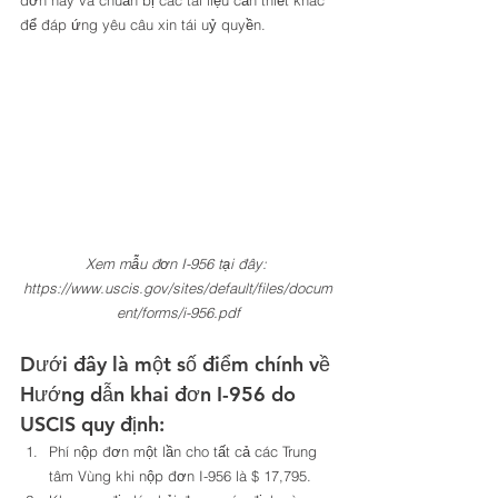
đơn này và chuẩn bị các tài liệu cần thiết khác 
để đáp ứng yêu câu xin tái uỷ quyền. 
Xem mẫu đơn I-956 tại đây: 
https://www.uscis.gov/sites/default/files/docum
ent/forms/i-956.pdf
Dưới đây là một số điểm chính về 
Hướng dẫn khai đơn I-956 do 
USCIS quy định: 
Phí nộp đơn một lần cho tất cả các Trung 
tâm Vùng khi nộp đơn I-956 là $ 17,795. 