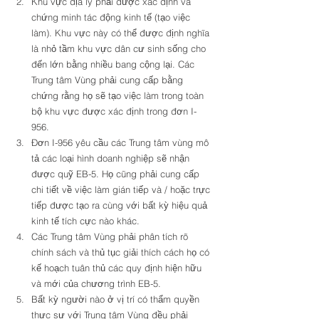
Khu vực địa lý phải được xác định và 
chứng minh tác động kinh tế (tạo việc 
làm). Khu vực này có thể được định nghĩa 
là nhỏ tầm khu vực dân cư sinh sống cho 
đến lớn bằng nhiều bang cộng lại. Các 
Trung tâm Vùng phải cung cấp bằng 
chứng rằng họ sẽ tạo việc làm trong toàn 
bộ khu vực được xác định trong đơn I-
956. 
Đơn I-956 yêu cầu các Trung tâm vùng mô 
tả các loại hình doanh nghiệp sẽ nhận 
được quỹ EB-5. Họ cũng phải cung cấp 
chi tiết về việc làm gián tiếp và / hoặc trực 
tiếp được tạo ra cùng với bất kỳ hiệu quả 
kinh tế tích cực nào khác. 
Các Trung tâm Vùng phải phân tích rõ 
chính sách và thủ tục giải thích cách họ có 
kế hoạch tuân thủ các quy định hiện hữu 
và mới của chương trình EB-5. 
Bất kỳ người nào ở vị trí có thẩm quyền 
thực sự với Trung tâm Vùng đều phải 