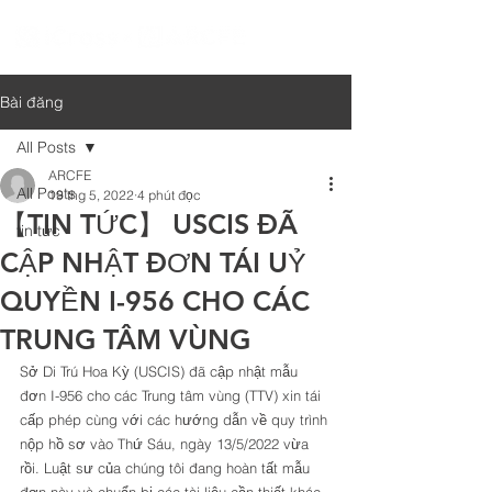
Bài đăng
All Posts
ARCFE
All Posts
19 thg 5, 2022
4 phút đọc
【TIN TỨC】 USCIS ĐÃ
tin tức
CẬP NHẬT ĐƠN TÁI UỶ
QUYỀN I-956 CHO CÁC
TRUNG TÂM VÙNG
Sở Di Trú Hoa Kỳ (USCIS) đã cập nhật mẫu 
đơn I-956 cho các Trung tâm vùng (TTV) xin tái 
cấp phép cùng với các hướng dẫn về quy trình 
nộp hồ sơ vào Thứ Sáu, ngày 13/5/2022 vừa 
rồi. Luật sư của chúng tôi đang hoàn tất mẫu 