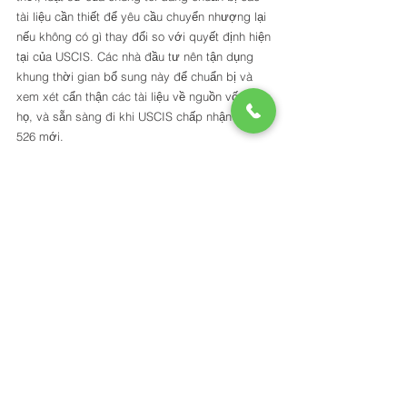
tài liệu cần thiết để yêu cầu chuyển nhượng lại 
nếu không có gì thay đổi so với quyết định hiện 
tại của USCIS. Các nhà đầu tư nên tận dụng 
khung thời gian bổ sung này để chuẩn bị và 
xem xét cẩn thận các tài liệu về nguồn vốn của 
họ, và sẵn sàng đi khi USCIS chấp nhận TTV I-
526 mới. 
Chúng tôi sẽ tiếp tục cập nhật thông tin mới 
nhất đến bạn đọc. 
HEADQUARTERS 
28-07 JACKSON AVENUE, 8TH FLOOR, LIC, 
NY 11101 
212-889-5000 
INFO@ARCFE.COM  