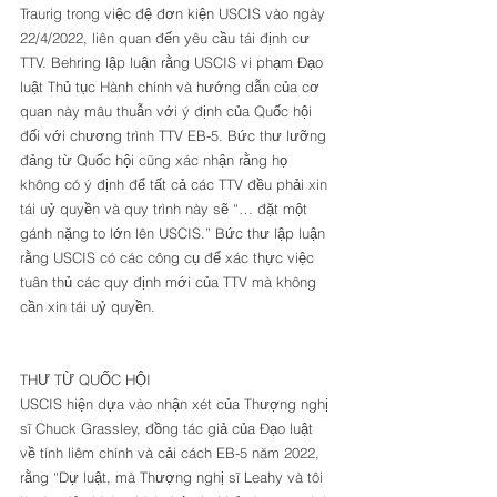
Traurig trong việc đệ đơn kiện USCIS vào ngày 
22/4/2022, liên quan đến yêu cầu tái định cư 
TTV. Behring lập luận rằng USCIS vi phạm Đạo 
luật Thủ tục Hành chính và hướng dẫn của cơ 
quan này mâu thuẫn với ý định của Quốc hội 
đối với chương trình TTV EB-5. Bức thư lưỡng 
đảng từ Quốc hội cũng xác nhận rằng họ 
không có ý định để tất cả các TTV đều phải xin 
tái uỷ quyền và quy trình này sẽ “… đặt một 
gánh nặng to lớn lên USCIS.” Bức thư lập luận 
rằng USCIS có các công cụ để xác thực việc 
tuân thủ các quy định mới của TTV mà không 
cần xin tái uỷ quyền. 
THƯ TỪ QUỐC HỘI
USCIS hiện dựa vào nhận xét của Thượng nghị 
sĩ Chuck Grassley, đồng tác giả của Đạo luật 
về tính liêm chính và cải cách EB-5 năm 2022, 
rằng “Dự luật, mà Thượng nghị sĩ Leahy và tôi 