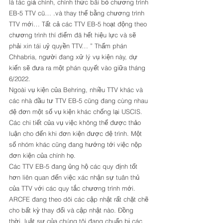
là tác giả chính, chính thức bãi bỏ chương trình 
EB-5 TTV cũ… .và thay thế bằng chương trình 
TTV mới… Tất cả các TTV EB-5 hoạt động theo 
chương trình thí điểm đã hết hiệu lực và sẽ 
phải xin tái uỷ quyền TTV… ” Thẩm phán 
Chhabria, người đang xử lý vụ kiện này, dự 
kiến ​​sẽ đưa ra một phán quyết vào giữa tháng 
6/2022. 
Ngoài vụ kiện của Behring, nhiều TTV khác và 
các nhà đầu tư TTV EB-5 cũng đang cùng nhau 
đệ đơn một số vụ kiện khác chống lại USCIS. 
Các chi tiết của vụ việc không thể được thảo 
luận cho đến khi đơn kiện được đệ trình. Một 
số nhóm khác cũng đang hướng tới việc nộp 
đơn kiện của chính họ. 
Các TTV EB-5 đang ủng hộ các quy định tốt 
hơn liên quan đến việc xác nhận sự tuân thủ 
của TTV với các quy tắc chương trình mới. 
ARCFE đang theo dõi các cập nhật rất chặt chẽ 
cho bất kỳ thay đổi và cập nhật nào. Đồng 
thời, luật sư của chúng tôi đang chuẩn bị các 