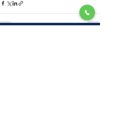
Xem tất cả
Bài đăng gần đây
Get in touch
28-07 Jackson Ave, 8th Floor
Long Island City NY 11101
Email:
info@arcfe.com
Tel:
(212) 889-5333