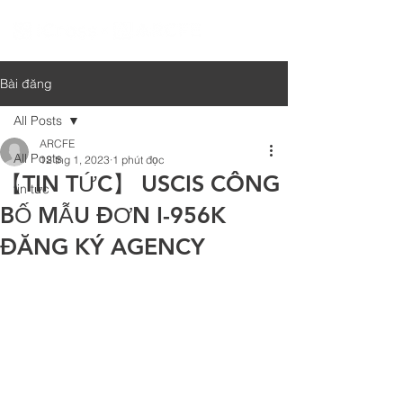
Bài đăng
All Posts
ARCFE
All Posts
12 thg 1, 2023
1 phút đọc
【TIN TỨC】 USCIS CÔNG
tin tức
BỐ MẪU ĐƠN I-956K
ĐĂNG KÝ AGENCY