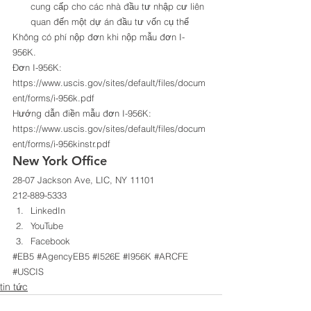
cung cấp cho các nhà đầu tư nhập cư liên 
quan đến một dự án đầu tư vốn cụ thể 
Không có phí nộp đơn khi nộp mẫu đơn I-
956K. 
Đơn I-956K: 
https://www.uscis.gov/sites/default/files/docum
ent/forms/i-956k.pdf 
Hướng dẫn điền mẫu đơn I-956K: 
https://www.uscis.gov/sites/default/files/docum
ent/forms/i-956kinstr.pdf 
New York Office 
28-07 Jackson Ave, LIC, NY 11101 
212-889-5333 
LinkedIn
YouTube
Facebook
#EB5
#AgencyEB5
#I526E
#I956K
#ARCFE
#USCIS
tin tức