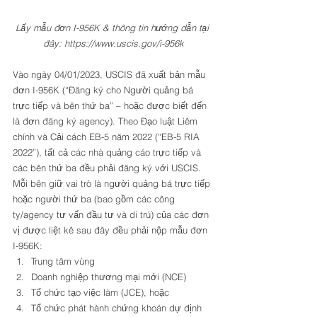
Lấy mẫu đơn I-956K & thông tin hướng dẫn tại 
đây: https://www.uscis.gov/i-956k
Vào ngày 04/01/2023, USCIS đã xuất bản mẫu 
đơn I-956K (“Đăng ký cho Người quảng bá 
trực tiếp và bên thứ ba” – hoặc được biết đến 
là đơn đăng ký agency). Theo Đạo luật Liêm 
chính và Cải cách EB-5 năm 2022 (“EB-5 RIA 
2022”), tất cả các nhà quảng cáo trực tiếp và 
các bên thứ ba đều phải đăng ký với USCIS. 
Mỗi bên giữ vai trò là người quảng bá trực tiếp 
hoặc người thứ ba (bao gồm các công 
ty/agency tư vấn đầu tư và di trú) của các đơn 
vị được liệt kê sau đây đều phải nộp mẫu đơn 
I-956K: 
Trung tâm vùng
Doanh nghiệp thương mại mới (NCE)
Tổ chức tạo việc làm (JCE), hoặc
Tổ chức phát hành chứng khoán dự định 