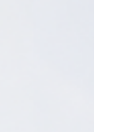
25%的住宅将作为可负担住房，服务平均收入不超过地
区中位收入60%的家庭。建筑还将采用全电气化基础设
施。 开发团队预计于2026年8月启动建设，并计划于
2029年完成。现有公开报道尚未披露贷款利率、期限、
杠杆比例及完整抵押安排。 为什么Astoria建设融资值得
纽约房地产市场关注？ 这笔交易体现了项目土地收购、
建设融资和施工时间表之间的执行衔接。 对关注纽约房
地产的客户而言，真正值