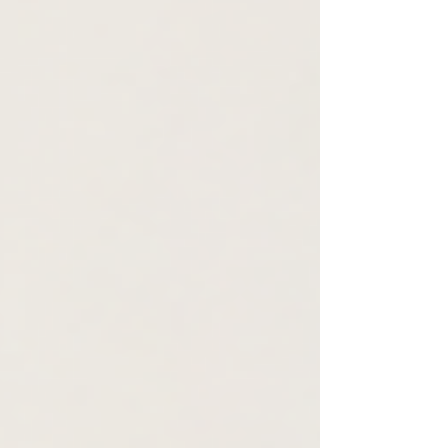
显的资产类别。CBRE估计，曼哈顿多户住宅空置率低
于2%；与此同时，建筑成本和监管要求限制了新增供
应，为现有住宅资产提供了需求基础。 办公投资的买家
范围也在扩大