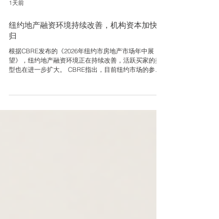
1天前
纽约地产融资环境持续改善，机构资本加快回
归
根据CBRE发布的《2026年纽约市房地产市场年中展
望》，纽约地产融资环境正在持续改善，活跃买家的类
型也在进一步扩大。 CBRE指出，目前纽约市场的参与
者包括高净值投资人、私募股权基金、房地产投资信托
基金及机构资本，是近几年买家结构最广泛的阶段之
一。 本地私人资本和运营商依然活跃，但随着交易量恢
复、定价逐步稳定，私募股权和机构资本的参与度正在
上升。CBRE还表示，外国投资者近期也开始重新进入
纽约市场。 不同资本来源的融资条件均有所改善，预计
2026年下半年资金仍将保持一定可获得性。多户住宅贷
款整体仍较容易获得；随着优质办公空间需求回升，贷
款机构也开始更积极考虑基本面较好的办公资产融资。
不过，融资改善并不意味着资金成本已经明显降低，也
不代表所有物业都能获得相同条件。CBRE预计10年期
美国国债收益率将稳定在4.2%至4.4%左右，较高利率仍
会影响资产定价和贷款审查。 多户住宅仍是竞争较为明