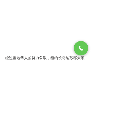
经过当地华人的努力争取，纽约长岛纳苏郡大颈
镇镇政府首次将中国春节确定为大颈学区的公共
假日，并在当地学校推介中国春节文化。部分纽
约州参议院、众议院议员及纳苏郡当地官员也出
席了晚会。
纽约州众议员安东尼-德乌素称，他非常喜欢中国
传统文化和悠久历史，也很欣赏中国的家庭观念
和亲情，中国人工作很努力。他表示每年他都用
实际行动支持华人，出席在纽约大颈和法拉盛等
地的庆祝活动。
纳苏郡审计官乔治-马洛格斯表示，大颈学区将中
国春节确定为公共假日非常有意义，这是华人建