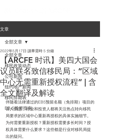
文章
全部文章
2022年5月17日
讀畢需時 5 分鐘
全部文章
【ARCFE 时讯】美四大国会
移民政策动态
议员联名致信移民局：“区域
公司新闻
中心无需重新授权流程” | 含
纽约地产新闻
全文翻译及解读
移民排期表
伴随着法律通过的EB5预留名额（免排期）项目的
EB-5投资指南
喜人消息，行业和投资人都将关注热点转向移民
局要求的区域中心重新再授权的具体实施细节。
为何需要重新授权？重新授权需要多长时间？授
权具体需要什么要求？这些都是行业对移民局提
出的疑问。 