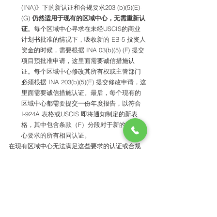
(INA)》下的新认证和合规要求203 (b)(5)(E)-
(G) 
仍然适用于现有的区域中心，无需重新认
证
。每个区域中心寻求在未经USCIS的商业
计划书批准的情况下，吸收新的 EB-5 投资人
资金的时候，需要根据 INA 03(b)(5) (F) 提交
项目预批准申请，这里面需要诚信措施认
证。每个区域中心修改其所有权或主管部门
必须根据 INA 203(b)(5)(E) 提交修改申请，这
里面需要诚信措施认证。最后，每个现有的
区域中心都需要提交一份年度报告，以符合 
I-924A 表格或USCIS 即将通知制定的新表
格，其中包含条款（F）分段对于新的区域中
心要求的所有相同认证。 
在现有区域中心无法满足这些要求的认证或合规
检查的情况下，该机构才有权力终止它们的资
质。 
我们期待与您合作，确保 《2022年EB-5改革和诚
信法案》会依照国会意图进行实施。感谢您对此
事的及时关注。 
真挚地， 