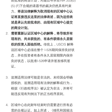
前批准的商业计划，对随后寻求在INA 203(b)
(5) (F)下合规的请愿书的裁决仍然具有约束
力。
将该法律解释为取消现有的区域中心认
证将直接违反这里的法律表述，因为这些表
述是承认先前批准的、由现有区域中心提交
的商业计划。
需要重新认证区域中心的解释，将导致所有
现有的、尚未获批的、有条件获得永久居留
权的投资人面临拒绝。
传统上，USCIS 解释
说区域中心必须在整个 I-526期间保持良好状
态，并在投资者有条件永久居留期限内保持
良好状态，以批准I-526申请并签发移民签
证。
追溯适用法律可能是非法的。未经国会明确
授权的、追溯适用现有法律的解释或行为，
根据《行政程序法》被认定为非法，并将可
能违反现有判例法下的正当程序原则。
区域中心在此财年结束时仍需要进行所有必
需的合规认证。如上所述，《移民和国籍法 