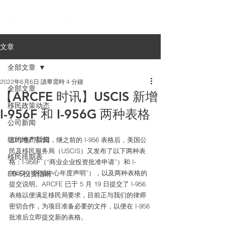
文章
全部文章
2022年6月6日
讀畢需時 4 分鐘
全部文章
【ARCFE 时讯】USCIS 新增
移民政策动态
I-956F 和 I-956G 两种表格
公司新闻
纽约地产新闻
2022年6月2日，继之前的 I-956 表格后，美国公
民及移民服务局（USCIS）又发布了以下两种表
移民排期表
格：I-956F（“商业企业投资批准申请”）和 I-
956G（“区域中心年度声明”），以及两种表格的
EB-5投资指南
提交说明。ARCFE 已于 5 月 19 日提交了 I-956 
表格以便满足移民局要求，目前正与我们的律师
密切合作，为项目准备必要的文件，以便在 I-956 
批准后立即提交新的表格。 