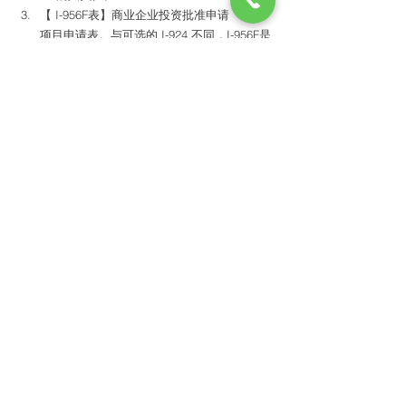
【 I-956F表】商业企业投资批准申请
项目申请表。与可选的 I-924 不同，I-956F是
必须要提交的。此外，投资人无需 I-956F 批
准即可提交 I-526。
【I-956G 表】区域中心年度报表
正式取代表格 I-924A。I-956G 表格具有相同
目的，但需要更多细节以确保 2022 年 EB-5 
改革和诚信法案的要求得以落实。 
USCIS 公布了 I-956 和 I-956H 表格: 
https://tinyurl.com/2z5jt3kz