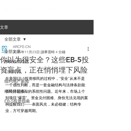
文章
全部文章
ARCFE-CN
全部文章
2025年11月23日
讀畢需時 4 分鐘
你以为很安全？这些EB-5投
移民政策动态
资盲点，正在悄悄埋下风险
公司新闻
在美国EB-5投资移民的过程中，“安全”从来不是
纽约地产新闻
一个感性判断，而是一套金融结构与法律条款能
移民排期表
否经得起推敲的系统性问题。近年来，市场上个
别项目“爆雷”、资金兑付困难、身份无法兑现的案
EB-5投资指南
例提醒我们——表面风光，未必稳健；结构专
业，方可穿越周期。