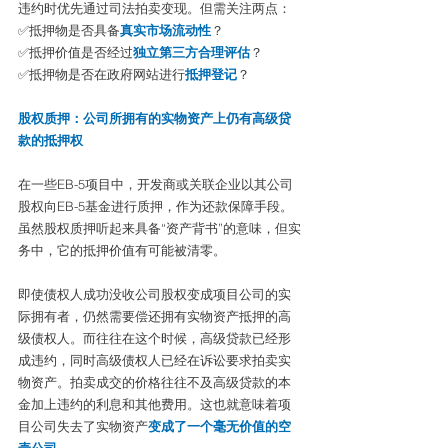
违约时优先通过司法拍卖变现。但需关注两点：
✅抵押物是否具备
真实市场流动性
？
✅抵押价值是否经过
独立第三方合理评估
？
✅抵押物是否在政府网站进行
抵押登记
？
股权质押：公司所拥有的实物资产上仍有高级贷
款的抵押权
在一些EB-5项目中，开发商或关联企业以其公司
股权向EB-5基金进行质押，作为还款保障手段。
虽然股权质押听起来具备“资产背书”的意味，但实
务中，它的抵押价值有可能被清零。
即使债权人成功没收公司股权变成项目公司的实
际拥有者，仍然需要偿还拥有实物资产抵押的高
级债权人。而往往在这个时候，高级贷款已经形
成违约，同时高级债权人已经在诉讼要求拍卖实
物资产。拍卖成交的价格往往不及高级贷款的本
金加上违约的利息和其他费用。这也就意味着项
目公司失去了实物资产
变成了一个毫无价值的空