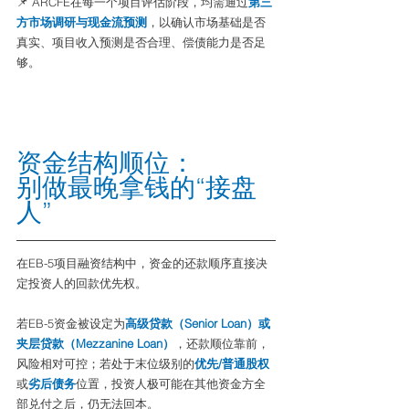
📌 ARCFE在每一个项目评估阶段，均需通过
第三
方市场调研与现金流预测
，以确认市场基础是否
真实、项目收入预测是否合理、偿债能力是否足
够。
资金结构顺位：
别做最晚拿钱的“接盘
人”
在EB-5项目融资结构中，资金的还款顺序直接决
定投资人的回款优先权。
若EB-5资金被设定为
高级贷款（Senior Loan）或
夹层贷款（Mezzanine Loan）
，还款顺位靠前，
风险相对可控；若处于末位级别的
优先/普通股权
或
劣后债务
位置，投资人极可能在其他资金方全
部兑付之后，仍无法回本。