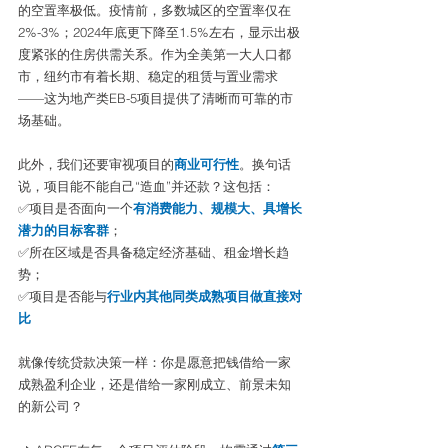
的空置率极低。疫情前，多数城区的空置率仅在
2%-3%；2024年底更下降至1.5%左右，显示出极
度紧张的住房供需关系。作为全美第一大人口都
市，纽约市有着长期、稳定的租赁与置业需求
——这为地产类EB-5项目提供了清晰而可靠的市
场基础。
此外，我们还要审视项目的
商业可行性
。换句话
说，项目能不能自己“造血”并还款？这包括：
✅项目是否面向一个
有消费能力、规模大、具增长
潜力的目标客群
；
✅所在区域是否具备稳定经济基础、租金增长趋
势；
✅项目是否能与
行业内其他同类成熟项目做直接对
比
就像传统贷款决策一样：你是愿意把钱借给一家
成熟盈利企业，还是借给一家刚成立、前景未知
的新公司？