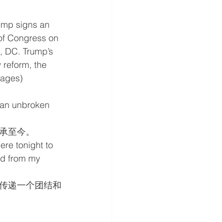
mp signs an 
 of Congress on 
, DC. Trump’s 
 reform, the 
mages)
 an unbroken 
承至今。
ere tonight to 
ed from my 
传递一个团结和