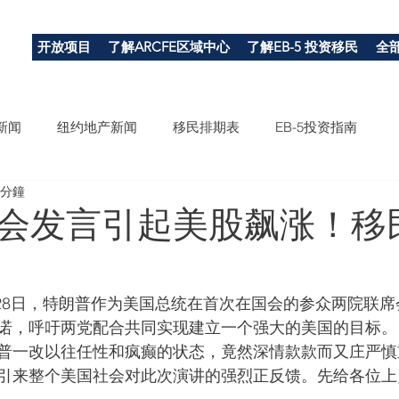
开放项目
了解ARCFE区域中心
了解EB-5 投资移民
全
新闻
纽约地产新闻
移民排期表
EB-5投资指南
 分鐘
会发言引起美股飙涨！移
2月28日，特朗普作为美国总统在首次在国会的参众两院联
诺，呼吁两党配合共同实现建立一个强大的美国的目标。
普一改以往任性和疯癫的状态，竟然深情款款而又庄严慎
引来整个美国社会对此次演讲的强烈正反馈。先给各位上