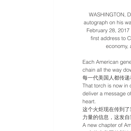
WASHINGTON, DC 
autograph on his way
February 28, 2017 
first address to 
economy, a
Each American genera
chain all the way do
每一代美国人都传递
That torch is now in 
deliver a message of
heart.
这个火炬现在传到了
力量的信息，这发自
A new chapter of Am