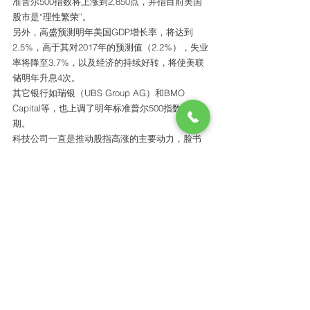
准普尔500指数将上涨到2,850点，并指目前美国
股市是“理性繁荣”。
另外，高盛预测明年美国GDP增长率，将达到
2.5%，高于其对2017年的预测值（2.2%），失业
率将降至3.7%，以及经济的持续好转，将使美联
储明年升息4次。
其它银行如瑞银（UBS Group AG）和BMO 
Capital等，也上调了明年标准普尔500指数的预
期。
科技公司一直是推动股指高涨的主要动力，脸书
及谷歌母公司Alphabet Inc.今年跻身表现最好的
个股，也是推升标普500指数科技股指数上涨38%
的重要助力。投资者和分析师预计明年仍将持续
这一趋势。
其它类股开始奋起直追，最近几个月非必需消费
品类股和必需消费品类股表现好转，推动股指走
高。