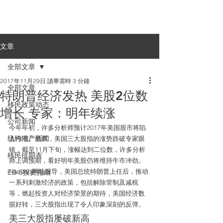
文章
全部文章
2017年11月29日
讀畢需時 3 分鐘
全部文章
特朗普经济发热 美股2位数
移民政策动态
增长 专家：明年续涨
公司新闻
今年年初，许多分析师预计2017年美国股市将陷
纽约地产新闻
入停滞。然而，美国三大股指的涨势跌破专家眼
镜，截至11月下旬，涨幅达到二位数，许多分析
移民排期表
师上调预期，看好明年美股仍将维持牛市冲劲。
Nasdaq网站报导，美国总统特朗普上任后，推动
EB-5投资指南
一系列刺激经济的政策，包括解除管制及减税
等，燃起投资人对经济荣景的期待，美国经济数
据好转，三大股指出现了令人印象深刻的反弹。
美三大股指屡破新高