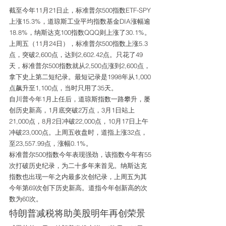
截至今年11月21日止，标准普尔500指数ETF-SPY
上涨15.3%，道琼斯工业平均指数基金DIA涨幅逾
18.8%，纳斯达克100指数QQQ则上涨了30.1%。
上周五（11月24日），标准普尔500指数上涨5.3
点，突破2,600点，达到2,602.42点。只花了49
天，标准普尔500指数就从2,500点涨到2,600点，
拿下史上第二短纪录。最短记录是1998年从1,000
点飙升至1,100点，当时只用了35天。
自川普今年1月上任后，道琼斯指数一路攀升，屡
创历史新高，1月底突破2万点，3月1日站上
21,000点，8月2日冲破22,000点，10月17日上午
冲破23,000点。上周五收盘时，道指上涨32点，
至23,557.99点，涨幅0.1%。
标准普尔500指数今年表现强劲，该指数今年有55
次打破历史纪录，为二十多年来首见。纳斯达克
指数也出现一年之内最多次创纪录，上周五为其
今年第69次创下历史新高。道指今年创新高的次
数为60次。
特朗普减税将助美股明年再创荣景