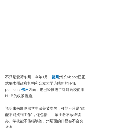
不只是爱荷华州，今年1月，
德州
州长Abbott已正
式要求州政府机构和公立大学冻结新的H-1B 
petition；
佛州
方面，也已经推进了针对高校使用
H-1B的收紧措施。
说明未来影响留学生留美节奏的，可能不只是“你
能不能找到工作”，还包括——雇主敢不敢继续
办、学校能不能继续签、州层面的口径会不会突
然变。