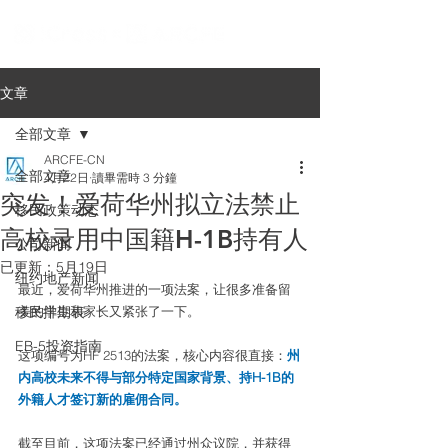
文章
全部文章
ARCFE-CN
全部文章
4月22日
讀畢需時 3 分鐘
突发！爱荷华州拟立法禁止
移民政策动态
高校录用中国籍H-1B持有人
公司新闻
已更新：
5月19日
纽约地产新闻
最近，爱荷华州推进的一项法案，让很多准备留
移民排期表
美的学生和家长又紧张了一下。
EB-5投资指南
这项编号为HF 2513的法案，核心内容很直接：
州
内高校未来不得与部分特定国家背景、持H-1B的
外籍人才签订新的雇佣合同。
截至目前，这项法案已经通过州众议院，并获得