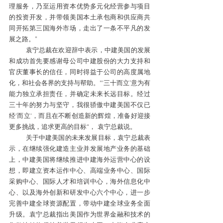
理服务，乃至运用资本优势多元化经营参与项目
的投资开发，并带领美国本土承包商和供应商共
同开拓第三国海外市场，走出了一条不平凡的发
展之路。”
        袁宁总裁在欢迎辞中表示，中建美国的发展
和成功首先要感谢母公司中建股份的大力支持和
官庆董事长的信任，同时得益于公司的高度属地
化，和社会各界的支持与帮助。“‘三十而立’意为有
能力独立承担责任，并确定未来长远目标。经过
三十年的努力与坚守，我很骄傲中建美国不仅已
经‘而立‘，而且在不断创造新的辉煌，准备好迎接
更多挑战，追求更高的目标“， 袁宁总裁说。
        关于中建美国的未来发展目标，袁宁总裁表
示，在继续强化建造主业并发展地产业务的基础
上，中建美国将继续推进中建海外运营中心的设
想，即建立资本运作中心、高端业务中心、国际
采购中心、国际人才和培训中心，海外信息化中
心、以及海外创新和研发中心六个中心，进一步
完善中建全球资源配置，带动中建全球业务全面
升级。袁宁总裁指出美国作为世界金融和技术的