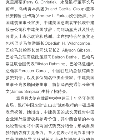
克里斯蒂(Perry G. Christie)、永隆银行董事长马
蔚华、岛屿资本集团(Island Capital Group)董事
长安德鲁·法卡斯(Andrew L. Farkas)分别致辞。中
国建筑董事长官庆、中建美国总裁袁宁代表中建
股份公司和中建美国致辞，向到场嘉宾以及社会
各界人士表示欢迎和感谢。出席招待会的嘉宾还
包括巴哈马旅游部长Obediah H. Wilchcombe、
巴哈马总检察长兼司法部长Z. Allyson Gibson、
巴哈马总理高级政策顾问Baltron Bethel、巴哈马
常驻联合国代表Elliston Rahming、巴哈马驻纽约
总领事Forrester Carroll、中国驻纽约总领馆商务
参赞刘怡，以及多位知名中美企业家。中建美国
董事长高级顾问兼董事、前新泽西交通部长辛博
文(James Simpson)主持了招待会。
        章启月大使在致辞中对中建三十年坚守美国
市场，践行中国企业“走出去”战略取得的丰硕成果
表示祝贺。她指出，中建美国的成长历程对中国
企业海外运营极具参考价值，其中西合璧的本地
化经营理念将中美两国优势充分结合，形成自身
独特的强有力竞争力。章大使表示很高兴看到中
建美国的领导团队对长期合作与诚信从业的坚