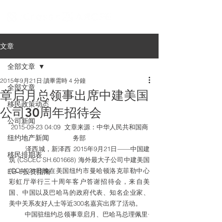
文章
全部文章
2015年9月21日
讀畢需時 4 分鐘
全部文章
章启月总领事出席中建美国
移民政策动态
公司30周年招待会
公司新闻
2015-09-23 04:09  文章来源：中华人民共和国商
纽约地产新闻
务部
        泽西城，新泽西 2015年9月21日——中国建
移民排期表
筑 (CSCEC SH.601668) 海外最大子公司中建美国 
(CCA) 21日晚在美国纽约市曼哈顿洛克菲勒中心
EB-5投资指南
彩虹厅举行三十周年客户答谢招待会，来自美
国、中国以及巴哈马的政府代表、知名企业家、
美中关系友好人士等近300名嘉宾出席了活动。
        中国驻纽约总领事章启月、巴哈马总理佩里·