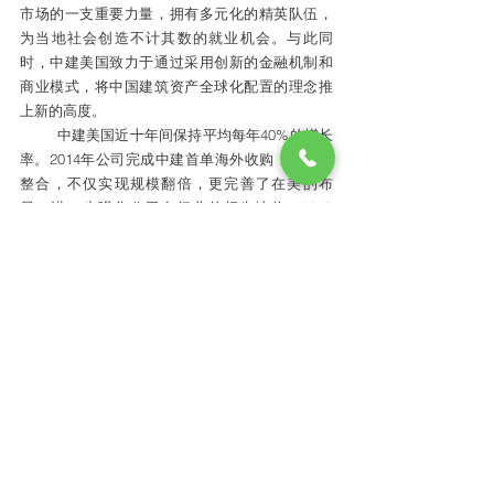
市场的一支重要力量，拥有多元化的精英队伍，
为当地社会创造不计其数的就业机会。与此同
时，中建美国致力于通过采用创新的金融机制和
商业模式，将中国建筑资产全球化配置的理念推
上新的高度。
        中建美国近十年间保持平均每年40%的增长
率。2014年公司完成中建首单海外收购，并顺利
整合，不仅实现规模翻倍，更完善了在美的布
局，进一步强化公司在行业的领先地位。2015
年，中建美国在巴拿马设立分公司，正式进入南
美和拉美市场，其第一个当地政府公共项目巴拿
马希望之城(Esperanza)“设计+建造”综合项目已于
9月破土动工。同时，公司地产投资开发业务也蒸
蒸日上，近三年仅在美国就完成近8亿美元的投
资;9月，中建美国旗下策略资本(Strategic 
Capital)倾力打造的位于哈德逊河畔的哈德逊公园 
三期开发项目正式动工。
        中国建筑 (601668) 是世界最大的建筑地产
集团，2014年营业额1300亿美元，在《财富》世
界500强中名列第37位，并在2014年 ENR 全球承