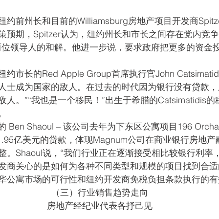
前州长和目前的Williamsburg房地产项目开发商Spit
预期，Spitzer认为，纽约州长和市长之间存在党内竞
两位领导人的和解。他进一步说，要求政府把更多的资金
的Red Apple Group首席执行官John Catsimati
人士成为国家的敌人。在过去的时代因为银行没有贷款，
。”“我也是一个移民！”出生于希腊的Catsimatidis
。
Ben Shaoul – 该公司去年为下东区公寓项目196 Orchard 
y获得了1.95亿美元的贷款，体现Magnum公司在商业银行房
。Shaoul说，“我们行业正在逐渐接受相比较银行利率
发商关心的是如何为各种不同类型和规模的项目找到合适
华公寓市场的可行性和纽约开发商免税负担条款执行的有
（三）行业销售趋势走向
房地产经纪业代表各抒己见