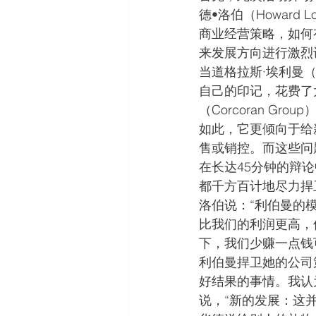
德•洛伯（Howard 
商业经营策略，如何
来发展方向进行激烈
当道格拉斯·埃利曼（Dou
自己的印记，花费了
（Corcoran G
如此，它更倾向于给
售或销控。而这些问
在长达45分钟的辩
都千方百计地尽力捍
洛伯说：“利伯曼的
比我们的利润更高，
下，我们少赚一点钱
利伯曼捍卫她的公司
好结果的事情。我认
说，“新的发展：这