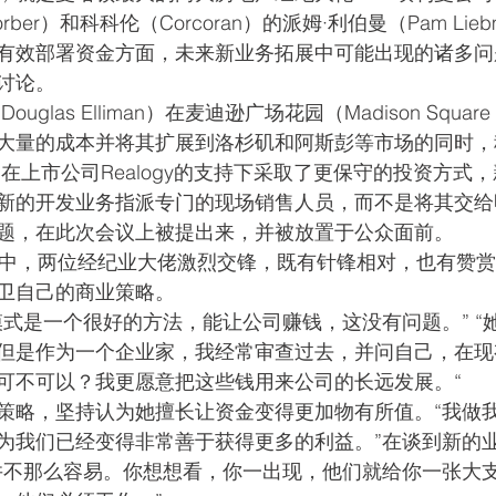
Lorber）和科科伦（Corcoran）的派姆·利伯曼（Pam Li
有效部署资金方面，未来新业务拓展中可能出现的诸多问
讨论。
glas Elliman）在麦迪逊广场花园（Madison Square
大量的成本并将其扩展到洛杉矶和阿斯彭等市场的同时，
roup）在上市公司Realogy的支持下采取了更保守的投资方
新的开发业务指派专门的现场销售人员，而不是将其交给
题，在此次会议上被提出来，并被放置于公众面前。
论中，两位经纪业大佬激烈交锋，既有针锋相对，也有赞
卫自己的商业策略。
模式是一个很好的方法，能让公司赚钱，这没有问题。” “
但是作为一个企业家，我经常审查过去，并问自己，在现
可不可以？我更愿意把这些钱用来公司的长远发展。“
策略，坚持认为她擅长让资金变得更加物有所值。“我做
为我们已经变得非常善于获得更多的利益。”在谈到新的
并不那么容易。你想想看，你一出现，他们就给你一张大