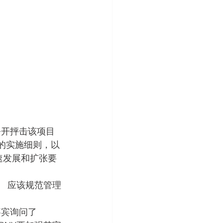
前公开抨击该项目
划的实施细则，以
速发展和扩张要
Y） 应该规范管理
。
向嘉宾询问了