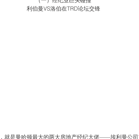
（一）经纪业巨头碰撞
利伯曼VS洛伯在TRD论坛交锋
，就是曼哈顿最大的两大房地产经纪大佬——埃利曼公司