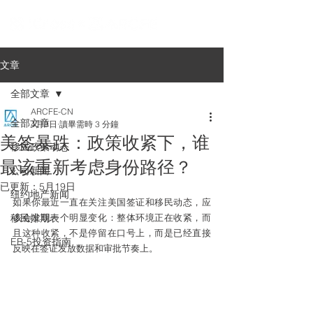
文章
全部文章
ARCFE-CN
全部文章
4月9日
讀畢需時 3 分鐘
美签暴跌：政策收紧下，谁
移民政策动态
最该重新考虑身份路径？
公司新闻
已更新：
5月19日
纽约地产新闻
如果你最近一直在关注美国签证和移民动态，应
移民排期表
该会发现一个明显变化：整体环境正在收紧，而
且这种收紧，不是停留在口号上，而是已经直接
EB-5投资指南
反映在签证发放数据和审批节奏上。