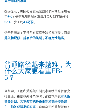
等待排期的家庭
数据显示，美国公民直系亲属绿卡同期反而增长
了
6%
；但受配额限制的家庭移民类别下降超过
27%
，少了约
4.4万份
。
信号很清楚：不是所有家庭类路径都变差，而是
越依赖配额、越靠后的类别，不确定性越高
。
普通路径越来越难，为
什么大家更看重EB-
5？
当留学、工签和受配额限制的家庭移民路径都变
得更慢、更依赖外部条件时，那些本来就
有长期
留美计划、又不希望把身份主动权完全交给雇
主、抽签或排期的家庭
，自然会开始重新评估：