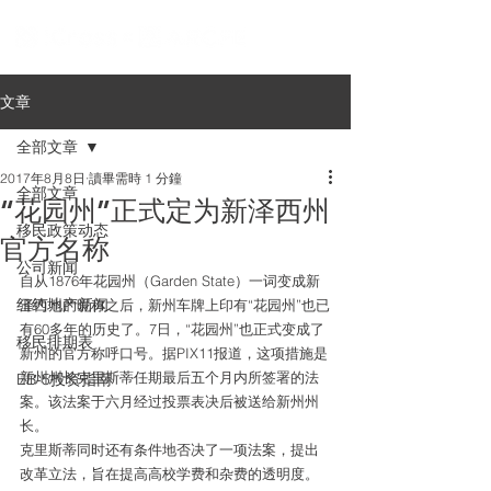
文章
全部文章
2017年8月8日
讀畢需時 1 分鐘
全部文章
“花园州”正式定为新泽西州
移民政策动态
官方名称
公司新闻
自从1876年花园州（Garden State）一词变成新
纽约地产新闻
泽西州的昵称之后，新州车牌上印有“花园州”也已
有60多年的历史了。7日，“花园州”也正式变成了
移民排期表
新州的官方称呼口号。据PIX11报道，这项措施是
新州州长克里斯蒂任期最后五个月内所签署的法
EB-5投资指南
案。该法案于六月经过投票表决后被送给新州州
长。
克里斯蒂同时还有条件地否决了一项法案，提出
改革立法，旨在提高高校学费和杂费的透明度。