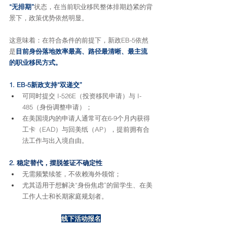
“无排期”
状态，在当前职业移民整体排期趋紧的背
景下，政策优势依然明显。
这意味着：在符合条件的前提下，新政EB-5依然
是
目前身份落地效率最高、路径最清晰、最主流
的职业移民方式。
1. EB-5新政支持“双递交”
可同时提交 I-526E（投资移民申请）与 I-
485（身份调整申请）；
在美国境内的申请人通常可在6-9个月内获得
工卡（EAD）与回美纸（AP），提前拥有合
法工作与出入境自由。
2. 稳定替代，摆脱签证不确定性
无需频繁续签，不依赖海外领馆；
尤其适用于想解决“身份焦虑”的留学生、在美
工作人士和长期家庭规划者。
线下活动报名