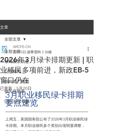
文章
全部文章
ARCFE-CN
全部文章
2月23日
讀畢需時 2 分鐘
2026年3月绿卡排期更新 | 职
移民政策动态
业移民多项前进，新政EB-5
公司新闻
窗口仍在
纽约地产新闻
已更新：
5月20日
移民排期表
3月职业移民绿卡排期
要点速览
EB-5投资指南
上周五，美国国务院公布了2026年3月职业移民绿
卡排期。本月职业移民多个类别出现明显调整，