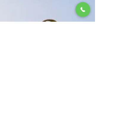
齐聚，共同见证重要时刻 当天上午，项目开发团队、合
作机构代表及多位嘉宾齐聚现场，共同见证 ARCFE 组
22项目的重要里程碑。仪式现场在轻松而热烈的氛围中
有序进行，iCross x ARCFE CEO兼创始人 Lily Guo女士
与联合建筑发展集团 CEO Chris Xu 先生分别致欢迎
辞，市规划