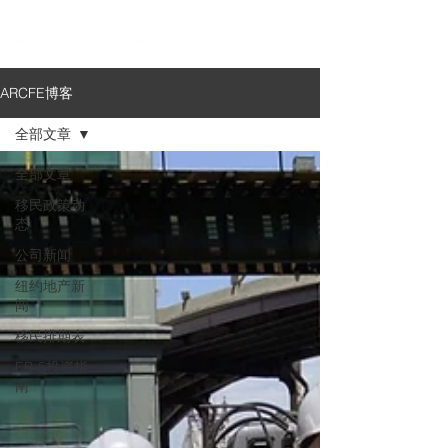
ARCFE博客
全部文章
全部文章
移民政策动
态
公司新闻
纽约地产新
闻
移民排期表
EB-5投资指
南