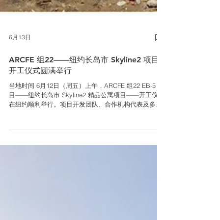
6月13日
ARCFE 组22——纽约长岛市 Skyline2 项目
开工仪式圆满举行
当地时间 6月12日（周五）上午，ARCFE 组22 EB-5 项
目——纽约长岛市 Skyline2 精品公寓项目——开工仪式
在纽约顺利举行。项目开发团队、合作机构代表及多位
嘉宾齐聚现场，共同见证这一重要里程碑时刻。 作为
ARCFE 重点推出的新政 EB-5 项目之一，组22的开工仪
式的举办，意味着项目已正式启动现场设备与施工人员
的动员工作，着手进入开工准备与后续施工推进阶段。
这一进展对于正在关注项目进度的投资人和合作伙伴而
言，无疑是一个重要的积极信号。 iCross x ARCFE
CEO兼创始人 Lily Guo女士 及核心团队成员在动工仪式
现场合影留念 值得一提的是，该项目建成后，楼盘最终
商业名称将正式命名为 Vera。 一、开工仪式现场：多方