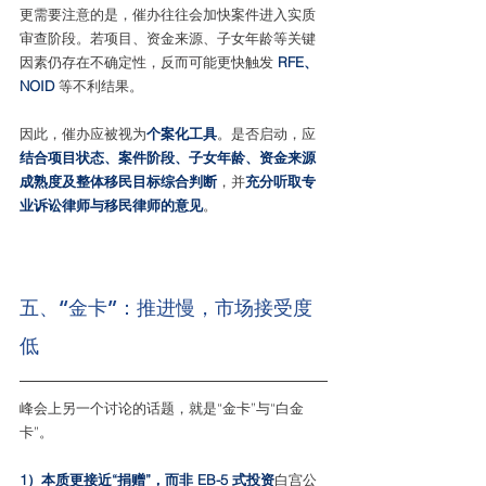
更需要注意的是，催办往往会加快案件进入实质
审查阶段。若项目、资金来源、子女年龄等关键
因素仍存在不确定性，反而可能更快触发 
RFE、
NOID
 等不利结果。
因此，催办应被视为
个案化工具
。是否启动，应
结合项目状态、案件阶段、子女年龄、资金来源
成熟度及整体移民目标综合判断
，并
充分听取专
业诉讼律师与移民律师的意见
。
五、“金卡”：推进慢，市场接受度
低
峰会上另一个讨论的话题，就是“金卡”与“白金
卡”。
1）本质更接近“捐赠”，而非 EB-5 式投资
白宫公