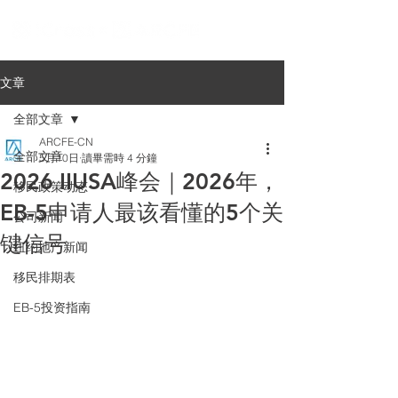
文章
全部文章
ARCFE-CN
全部文章
5月10日
讀畢需時 4 分鐘
2026 IIUSA峰会｜2026年，
移民政策动态
EB-5申请人最该看懂的5个关
公司新闻
键信号
纽约地产新闻
移民排期表
EB-5投资指南