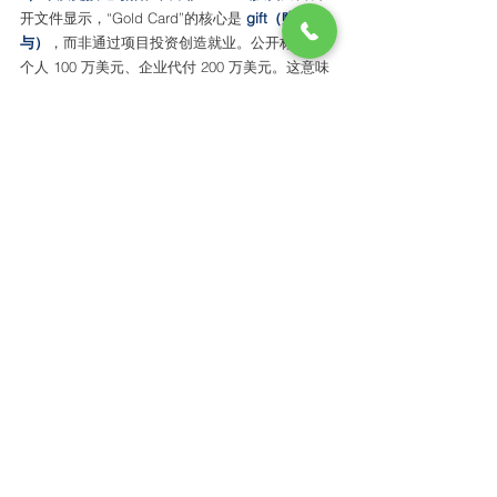
开文件显示，“Gold Card”的核心是 
gift（赠
与）
，而非通过项目投资创造就业。公开标准为
个人 100 万美元、企业代付 200 万美元。这意味
着，其本质更接近
不可回收的高额支付，而非可
退出、可回款的投资安排。
2）资金来源审查并未放松
 USCIS 已发布 I-140G 
及说明，申请仍需接受资格审查，其中包括资金
来源审查。也就是说，申请人仍需证明资金合
法、可追溯、路径清晰，合规性仍是核心门槛。
3）“白金卡免税”说法应谨慎看待
 美国税务义务的
设定与豁免，只能通过国会立法。若仅基于行政
命令，并不能当然创设免税资格。按现行规则，
持卡人仍可能被认定为美国税务居民，需要履行
全球收入及海外资产申报义务。
六、ARCFE 说在最后