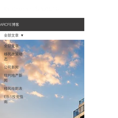
ARCFE博客
全部文章
全部文章
移民政策动
态
公司新闻
纽约地产新
闻
移民排期表
EB-5投资指
南