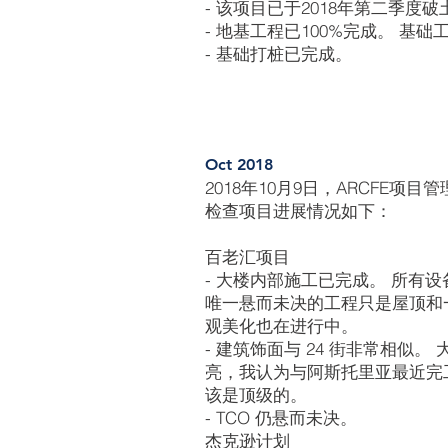
- 该项目已于2018年第二季度
- 地基工程已100%完成。 基
- 基础打桩已完成。
Oct 2018
2018年10月9日，ARCFE
检查项目进展情况如下：
百老汇项目
- 大楼内部施工已完成。 所有
唯一悬而未决的工程只是屋顶和
观美化也在进行中。
- 建筑饰面与 24 街非常相似
亮，我认为与阿斯托里亚最近完
该是顶级的。
- TCO 仍悬而未决。
杰克逊计划