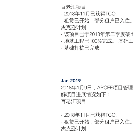
百老汇项目
- 2018年11月已获得TCO。
- 租赁已开始，部分租户已入住
杰克逊计划
- 该项目已于2018年第二季度
- 地基工程已100%完成。 基
- 基础打桩已完成。
Jan 2019
2018年1月9日，ARCFE项
解项目进展情况如下：
百老汇项目
- 2018年11月已获得TCO。
- 租赁已开始，部分租户已入住
杰克逊计划