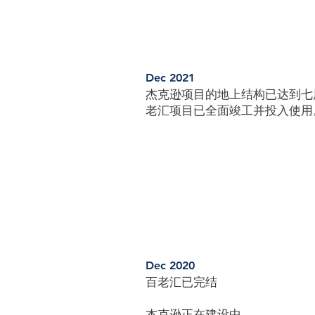
Dec 2021
杰克逊项目的地上结构已达到七层
老汇项目已全面竣工并投入使用。 
Dec 2020
百老汇已完结
杰克逊正在建设中