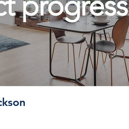
ct progress
ckson