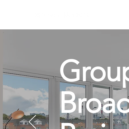
Grou
Broa