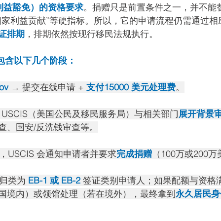
国家利益豁免）的资格要求
。捐赠只是前置条件之一，并不能
国家利益贡献”等硬指标。所以，它的申请流程仍需通过相
证排期
，排期依然按现行移民法规执行。
致包含以下几个阶段：
ov
→ 提交在线申请 + 
支付15000 美元处理费
。
由 USCIS（美国公民及移民服务局）与相关部门
展开背景
查、国安/反洗钱审查等。
，USCIS 会通知申请者并要求
完成捐赠
（100万或200
归类为 
EB-1 或 EB-2
 签证类别申请人；如果配额与资格
国境内）或领馆处理（若在境外），最终拿到
永久居民身