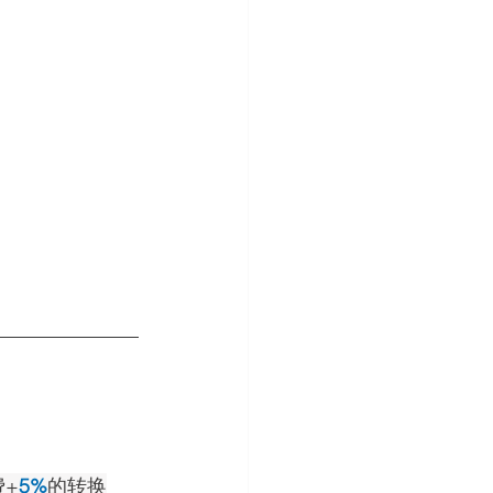
+
5%
的转换