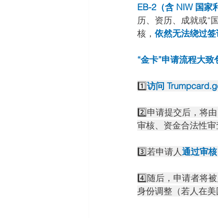
EB-2（含 NIW 
历、资历、成就或“
核，
依然无法绕过签
“金卡”申请流程大
1️⃣
访问 
Trumpcard.g
2️⃣申请提交后，将
审核、资金合法性审
3️⃣若申请人
通过审核
4️⃣随后，申请者将被
身份调整（若人在美