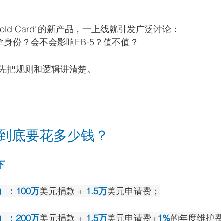
 Gold Card”的新产品，一上线就引发广泛讨论：
拿身份？会不会影响EB-5？值不值？
先把规则和逻辑讲清楚。
”到底要花多少钱？
下
：100万
美元捐款 +
 1.5万
美元申请费；
：200万
美元捐款 + 
1.5万
美元申请费+
1%
的年度维护费