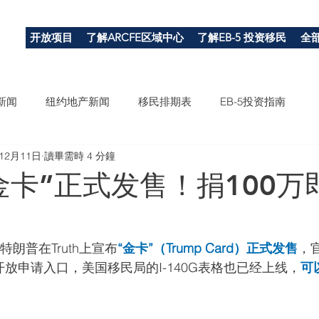
开放项目
了解ARCFE区域中心
了解EB-5 投资移民
全
新闻
纽约地产新闻
移民排期表
EB-5投资指南
年12月11日
讀畢需時 4 分鐘
金卡”正式发售！捐100万
特朗普在Truth上宣布
“金卡”（Trump Card）正式发售
，
ov同步开放申请入口，美国移民局的I-140G表格也已经上线，
可