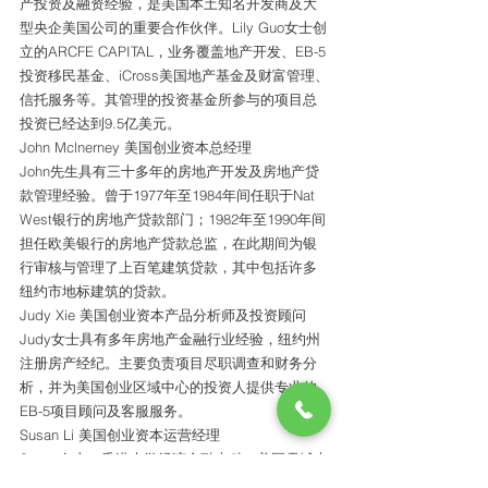
产投资及融资经验，是美国本土知名开发商及大
型央企美国公司的重要合作伙伴。Lily Guo女士创
立的ARCFE CAPITAL，业务覆盖地产开发、EB-5
投资移民基金、iCross美国地产基金及财富管理、
信托服务等。其管理的投资基金所参与的项目总
投资已经达到9.5亿美元。
John Mclnerney 美国创业资本总经理
John先生具有三十多年的房地产开发及房地产贷
款管理经验。曾于1977年至1984年间任职于Nat 
West银行的房地产贷款部门；1982年至1990年间
担任欧美银行的房地产贷款总监，在此期间为银
行审核与管理了上百笔建筑贷款，其中包括许多
纽约市地标建筑的贷款。
Judy Xie 美国创业资本产品分析师及投资顾问
Judy女士具有多年房地产金融行业经验，纽约州
注册房产经纪。主要负责项目尽职调查和财务分
析，并为美国创业区域中心的投资人提供专业的
EB-5项目顾问及客服服务。
Susan Li 美国创业资本运营经理
Susan女士，香港大学经济金融本科，美国雪城大
学金融硕士。具有多年中美金融，信托和房地产