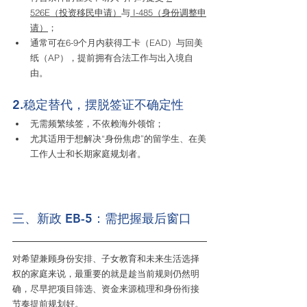
526E（投资移民申请）
与
 I-485（身份调整申
请）
；
通常可在6-9个月内获得工卡（EAD）与回美
纸（AP），提前拥有合法工作与出入境自
由。
2.稳定替代，摆脱签证不确定性
无需频繁续签，不依赖海外领馆；
尤其适用于想解决“身份焦虑”的留学生、在美
工作人士和长期家庭规划者。
三、新政 EB-5：需把握最后窗口
对希望兼顾身份安排、子女教育和未来生活选择
权的家庭来说，最重要的就是趁当前规则仍然明
确，尽早把项目筛选、资金来源梳理和身份衔接
节奏提前规划好。