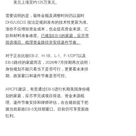
美元上涨至约125万美元。
需要说明的是，最终金额及调整时间仍以届时 
DHS/USCIS 按法定规则发布的技术性更新为准。
涨价不仅增加资金成本，也会提高资金来源、汇
款和材料准备难度。
已规划EB-5的家庭，应尽早
筛选项目、梳理资金路径并安排递件节奏。
对于正在比较EB-2、H-1B、L-1、F-1/OPT以及
EB-5路径的家庭而言，2026年7月排期再次说明：
身份规划不能只看当下是否可行，更要看未来排
期、政策窗口和递件节奏是否可控。
ARCFE建议，有意通过EB-5进行长期美国身份规
划的家庭，应尽早完成项目筛选、资金来源梳
理、递件节奏安排和律师评估，在合规前提下把
握当前新政EB-5无排期窗口。目前仍可享受新政
红利。