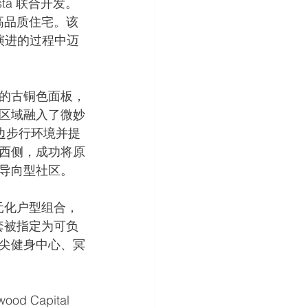
Vista 联合开发。
套高品质住宅。该
演进的过程中迈
的古铜色面板，
区域融入了微妙
周边步行环境并提
道西侧，成功将原
导向型社区。
多元化户型组合，
 套被指定为可负
尖健身中心、冥
。
Capital 