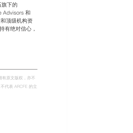
石旗下的 
Advisors 和 
利推进和顶级机构资
持有绝对信心，
不拥有原文版权，亦不
表 ARCFE 的立
。