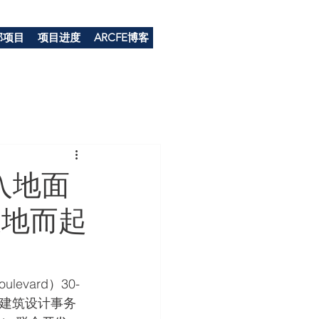
部项目
项目进度
ARCFE博客
入地面
拔地而起
vard）30-
名建筑设计事务