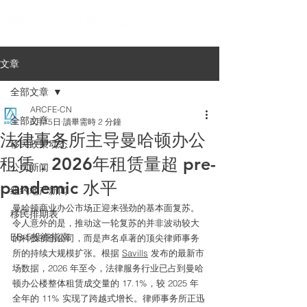
文章
全部文章
ARCFE-CN
全部文章
6月15日
讀畢需時 2 分鐘
法律事务所主导曼哈顿办公
移民政策动态
租赁，2026年租赁量超 pre-
公司新闻
pandemic 水平
纽约地产新闻
曼哈顿商业办公市场正迎来强劲的基本面复苏。
移民排期表
令人意外的是，推动这一轮复苏的并非波动较大
EB-5投资指南
的科技初创公司，而是声名卓著的顶尖律师事务
所的持续大规模扩张。根据 
Savills
 发布的最新市
场数据，2026 年至今，法律服务行业已占到曼哈
顿办公楼整体租赁成交量的 17.1%，较 2025 年
全年的 11% 实现了跨越式增长。律师事务所正迅