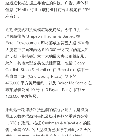
速逼近长期占据主导地位的科技、广告、媒体和
信息（TAMI）行业（该行业目前占比稳定在 23% 
左右）。
近期成交的租赁规模堪称史诗级。今年 5 月，全
球顶级律所 
Simpson Thacher & Bartlett
 在 
Extell Development 即将落成的第五大道 570 号
大厦签下了面积高达 916,000 平方英尺的超大租
约，创下曼哈顿近六年来的最大办公租赁纪录。
此外，其他大型交易也接踵而至，包括 Cleary 
Gottlieb Steen & Hamilton 在 Brookfield 旗下一
号自由广场（One Liberty Plaza）签下的 
475,000 平方英尺租约，以及 Baker McKenzie 在
布莱恩特公园 10 号（10 Bryant Park）扩租至 
122,000 平方英尺。
推动这一轮律所租赁热潮的核心驱动力，是律所
员工人数的强劲增长以及极其严格的重返办公室
（RTO）政策。根据 
Cushman & Wakefield
 的报
告，全美 93% 的大型律所已执行每周至少 3 天的